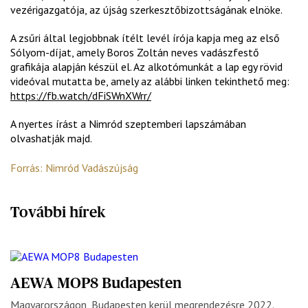
vezérigazgatója, az újság szerkesztőbizottságának elnöke.
A zsűri által legjobbnak ítélt levél írója kapja meg az első
Sólyom-díjat, amely Boros Zoltán neves vadászfestő
grafikája alapján készül el. Az alkotómunkát a lap egy rövid
videóval mutatta be, amely az alábbi linken tekinthető meg:
https://fb.watch/dFiSWnXWrr/
A nyertes írást a Nimród szeptemberi lapszámában
olvashatják majd.
Forrás: Nimród Vadászújság
További hírek
AEWA MOP8 Budapesten
Magyarországon, Budapesten kerül megrendezésre 2022.