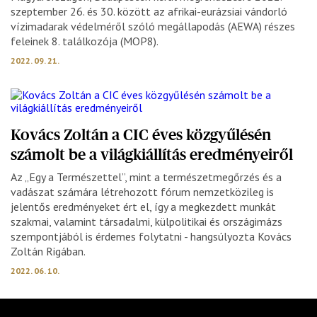
szeptember 26. és 30. között az afrikai-eurázsiai vándorló
vízimadarak védelméről szóló megállapodás (AEWA) részes
feleinek 8. találkozója (MOP8).
2022. 09. 21.
Kovács Zoltán a CIC éves közgyűlésén
számolt be a világkiállítás eredményeiről
Az „Egy a Természettel”, mint a természetmegőrzés és a
vadászat számára létrehozott fórum nemzetközileg is
jelentős eredményeket ért el, így a megkezdett munkát
szakmai, valamint társadalmi, külpolitikai és országimázs
szempontjából is érdemes folytatni - hangsúlyozta Kovács
Zoltán Rigában.
2022. 06. 10.