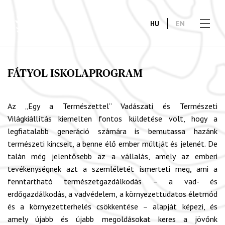
HU
EN
FÁTYOL ISKOLAPROGRAM
Az „Egy a Természettel” Vadászati és Természeti
Világkiállítás kiemelten fontos küldetése volt, hogy a
legfiatalabb generáció számára is bemutassa hazánk
természeti kincseit, a benne élő ember múltját és jelenét. De
talán még jelentősebb az a vállalás, amely az emberi
tevékenységnek azt a szemléletét ismerteti meg, ami a
fenntartható természetgazdálkodás – a vad- és
erdőgazdálkodás, a vadvédelem, a környezettudatos életmód
és a környezetterhelés csökkentése – alapját képezi, és
amely újabb és újabb megoldásokat keres a jövőnk