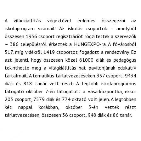
A világkiállítás végeztével érdemes összegezni az
iskolaprogram számait! Az iskolás csoportok – amelyből
összesen 1936 csoport regisztrációt rögzítettek a szervezők
– 386 településről érkeztek a HUNGEXPO-ra. A fővárosból
517, míg vidékről 1419 csoportot fogadott a rendezvény. Ez
azt jelenti, hogy összesen közel 61000 diák és pedagógus
tekinthette meg a világkiállítás hat pavilonjának edukatív
tartalmait. A tematikus tárlatvezetéseken 357 csoport, 9434
diák és 818 tanár vett részt. A legtöbb iskolaprogramos
látogató október 7-én látogatott a vásárközpontba, ekkor
203 csoport, 7579 diák és 774 oktató volt jelen. A legtöbben
két nappal korábban, október 5-én vettek részt
tárlatvezetésen, összesen 36 csoport, 948 diák és 86 tanár.