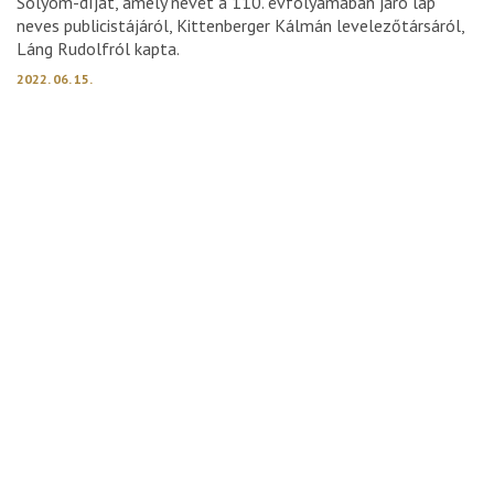
Sólyom-díjat, amely nevét a 110. évfolyamában járó lap
neves publicistájáról, Kittenberger Kálmán levelezőtársáról,
Láng Rudolfról kapta.
2022. 06. 15.