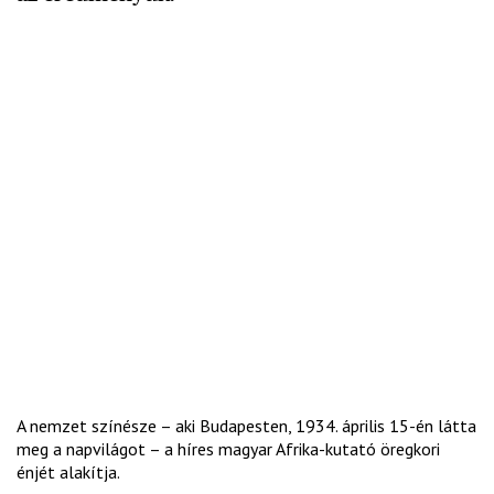
A nemzet színésze – aki Budapesten, 1934. április 15-én látta
meg a napvilágot – a híres magyar Afrika-kutató öregkori
énjét alakítja.